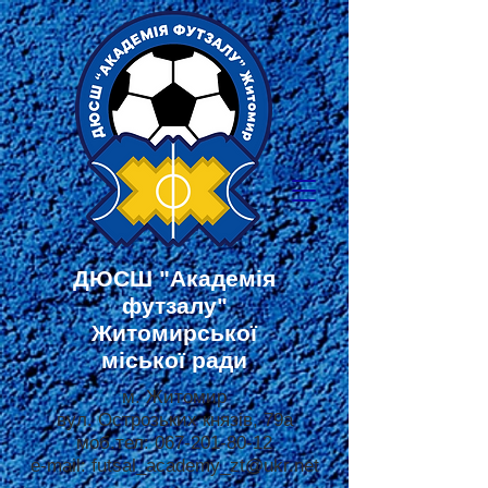
ДЮСШ
"Академія
футзалу"
Житомирської
міської ради
м. Житомир
вул. Острозьких князів, 79а
моб.тел:
067-201-80-12
e-mail:
futsal_academy_zt@ukr.net