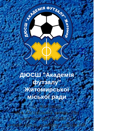
ДЮСШ
"Академія
футзалу"
Житомирської
міської ради
м. Житомир
вул. Острозьких князів, 79а
моб.тел:
067-201-80-12
e-mail:
futsal_academy_zt@ukr.net