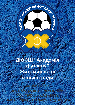
ДЮСШ
"Академія
футзалу"
Житомирської
міської ради
м. Житомир
вул. Острозьких князів, 79а
моб.тел:
067-201-80-12
e-mail:
futsal_academy_zt@ukr.net