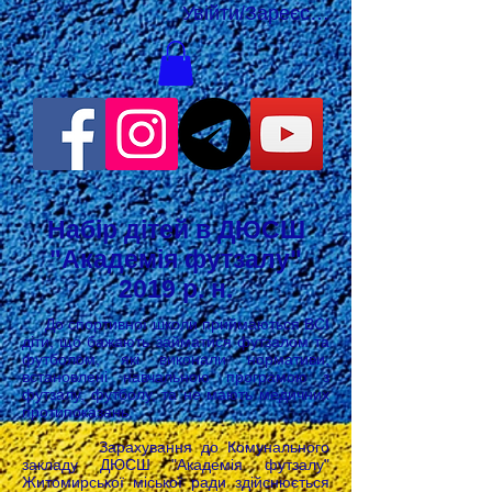
Увійти/Зареєструватися
Набір дітей в ДЮСШ
"Академія футзалу"
2019 р. н.
До спортивної школи приймаються ВСІ
діти, що бажають займатися футзалом та
футболом, які виконали нормативи,
встановлені навчальною програмою з
футзалу, футболу, та не мають медичних
протипоказань.
Зарахування до Комунального
закладу ДЮСШ "Академія футзалу"
Житомирської міської ради здійснюється