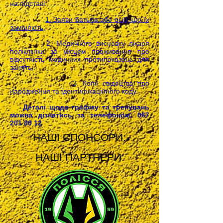
на підставі:
1. Заяви батьків або осіб, що їх
заміняють;
2. Медичного висновку лікаря
поліклініки за місцем проживання про
відсутність медичних протипоказань для
занять;
3. Копії свідоцтва про
народження та ідентифікаційного коду.
Деталі щодо графіку та тренувань
можна дізнатись за телефоном:
067
201 80 12
НАШІ СПОНСОРИ:
НАШІ ПАРТНЕРИ: