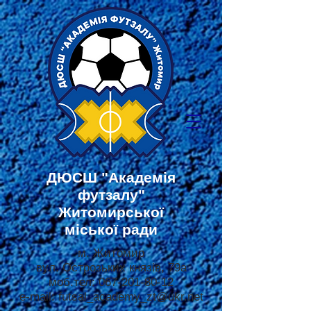
ДЮСШ
"Академія
футзалу"
Житомирської
міської ради
м. Житомир
вул. Острозьких князів, 79а
моб.тел:
067-201-80-12
e-mail:
futsal_academy_zt@ukr.net