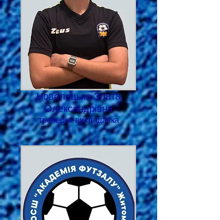
Новолоцька Злата
Олександрівна
тренерка-викладачка