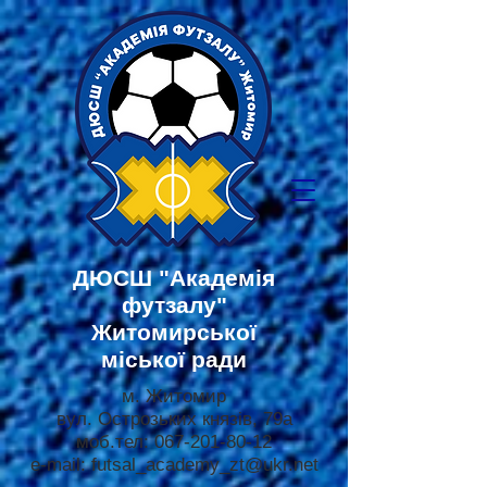
ДЮСШ
"Академія
футзалу"
Житомирської
міської ради
м. Житомир
вул. Острозьких князів, 79а
моб.тел:
067-201-80-12
e-mail:
futsal_academy_zt@ukr.net