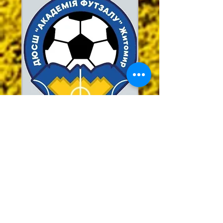
Демент'єва
Аліна