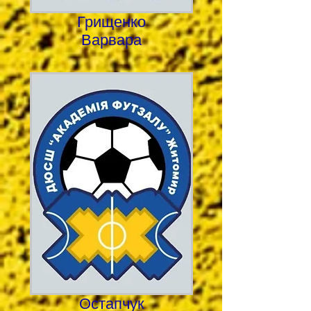
Грищенко
Варвара
Остапчук