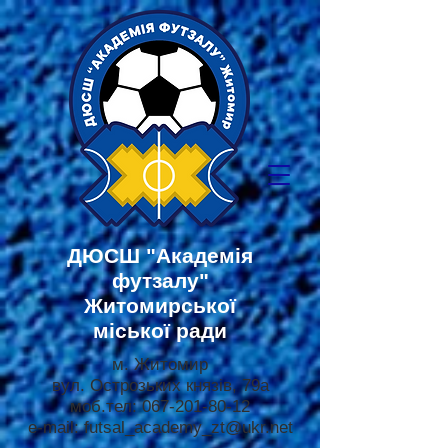
ДЮСШ
"Академія
футзалу"
Житомирської
міської ради
м. Житомир
вул. Острозьких князів, 79а
моб.тел:
067-201-80-12
e-mail:
futsal_academy_zt@ukr.net