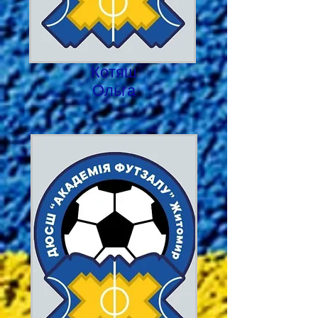
Котяш
Ольга