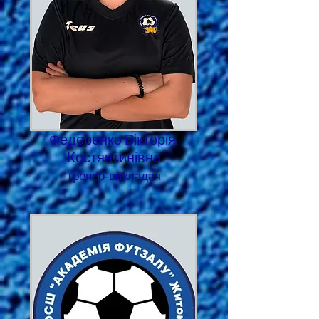
Федоренко Вікторія
Костянтинівна
тренер-викладач