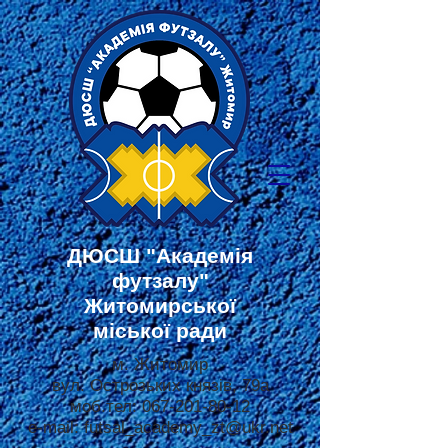
ДЮСШ
"Академія
футзалу"
Житомирської
міської ради
м. Житомир
вул. Острозьких князів, 79а
моб.тел:
067-201-80-12
e-mail:
futsal_academy_zt@ukr.net