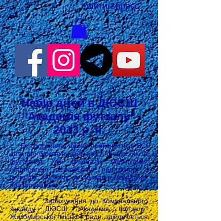
Увійти/Зареєструватися
Набір дітей в ДЮСШ
"Академія футзалу"
2013 р. н.
До спортивної школи приймаються ВСІ
діти, що бажають займатися футзалом та
футболом, які виконали нормативи,
встановлені навчальною програмою з
футзалу, футболу, та не мають медичних
протипоказань.
Зарахування до Комунального
закладу ДЮСШ "Академія футзалу"
Житомирської міської ради здійснюється