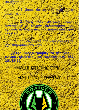
на підставі:
1. Заяви батьків або осіб, що їх
заміняють;
2. Медичного висновку лікаря
поліклініки за місцем проживання про
відсутність медичних протипоказань для
занять;
3. Копії свідоцтва про народження та
ідентифікаційного коду.
Деталі щодо графіку та тренувань
можна дізнатись за телефоном:
067
201 80 12
НАШІ СПОНСОРИ:
НАШІ ПАРТНЕРИ: