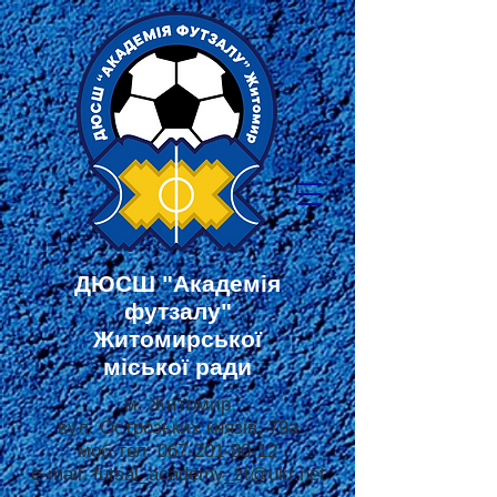
ДЮСШ
"Академія
футзалу"
Житомирської
міської ради
м. Житомир
вул. Острозьких князів, 79а
моб.тел:
067-201-80-12
e-mail:
futsal_academy_zt@ukr.net