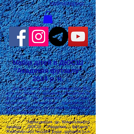
Увійти/Зареєструватися
Набір дітей в ДЮСШ
"Академія футзалу"
2014 р. н.
До спортивної школи приймаються ВСІ
діти, що бажають займатися футзалом та
футболом, які виконали нормативи,
встановлені навчальною програмою з
футзалу, футболу, та не мають медичних
протипоказань.
Зарахування до Комунального
закладу ДЮСШ "Академія футзалу"
Житомирської міської ради здійснюється