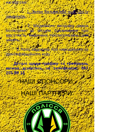
на підставі:
1. Заяви батьків або осіб, що їх
заміняють;
2. Медичного висновку лікаря
поліклініки за місцем проживання про
відсутність медичних протипоказань для
занять;
3. Копії свідоцтва про народження та
ідентифікаційного коду.
Деталі щодо графіку та тренувань
можна дізнатись за телефоном:
067
201 80 12
НАШІ СПОНСОРИ:
НАШІ ПАРТНЕРИ: