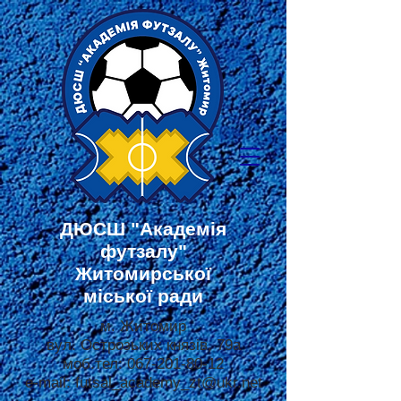
ДЮСШ
"Академія
футзалу"
Житомирської
міської ради
м. Житомир
вул. Острозьких князів, 79а
моб.тел:
067-201-80-12
e-mail:
futsal_academy_zt@ukr.net