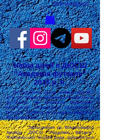
Увійти/Зареєструватися
Набір дітей в ДЮСШ
"Академія футзалу"
2016 р. н.
До спортивної школи приймаються ВСІ
діти, що бажають займатися футзалом та
футболом, які виконали нормативи,
встановлені навчальною програмою з
футзалу, футболу, та не мають медичних
протипоказань.
Зарахування до Комунального
закладу ДЮСШ "Академія футзалу"
Житомирської міської ради здійснюється