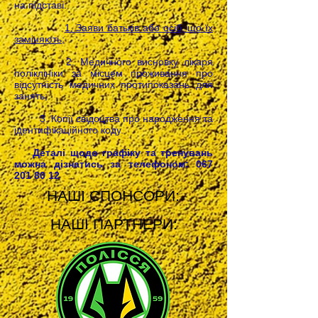
на підставі:
1. Заяви батьків або осіб, що їх
заміняють;
2. Медичного висновку лікаря
поліклініки за місцем проживання про
відсутність медичних протипоказань для
занять;
3. Копії свідоцтва про народження та
ідентифікаційного коду.
Деталі щодо графіку та тренувань
можна дізнатись за телефоном:
067
201 80 12
НАШІ СПОНСОРИ:
НАШІ ПАРТНЕРИ: