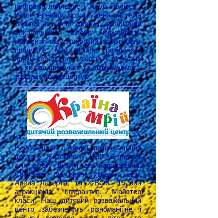
програма лояльності "Клуб Полісся".
Наші переваги: розгалужена система
торгівлі по всій Україні; реалізація
алкогольних напоїв; можливість
замовити піцу; широкий асортимент
продуктів. Ми постійно розігруємо
призи серед свої клієнтів. Слідкуємо
за якістю продукції та дотримуємось
традиційних рецептур.
Найбільший дитячий розважальний
центр у Житомирі - 3000 м2 розваг
для дітей. Дитячі дні народження.
Сімейний ресторан. Ніндзя парк.
Арена Лазертаг та Х-BOX. 15 зон
атракціонів. Інтерактив. Майстер
класи. Наш дитячий розважальний
центр забезпечить різноманітне і
якісне дозвілля для дітей та