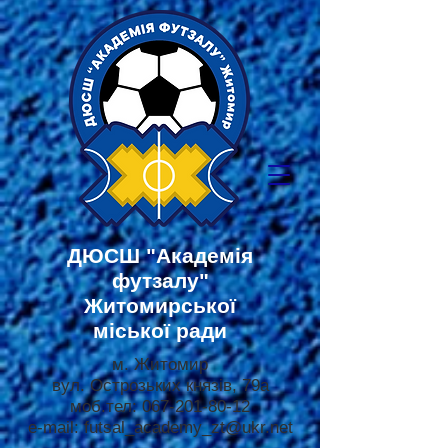
ДЮСШ
"Академія
футзалу"
Житомирської
міської ради
м. Житомир
вул. Острозьких князів, 79а
моб.тел:
067-201-80-12
e-mail:
futsal_academy_zt@ukr.net