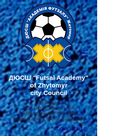
ДЮСШ
"Futsal Academy"
of Zhytomyr
city Council
Zhytomyr
in
St. Ostroh princes, 79a
mobile phone:
067-201-80-12
e-mail:
futsal_academy_zt@ukr.net
Login/Sign up