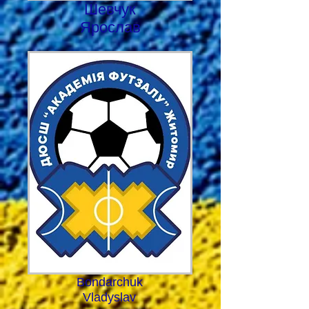
Шевчук
Ярослав
Bondarchuk
Vladyslav