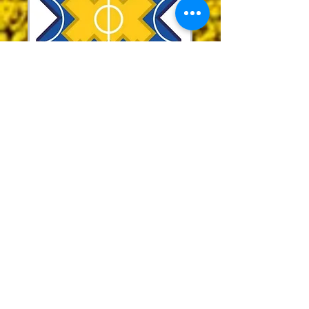
Bondarchuk
Vladyslav