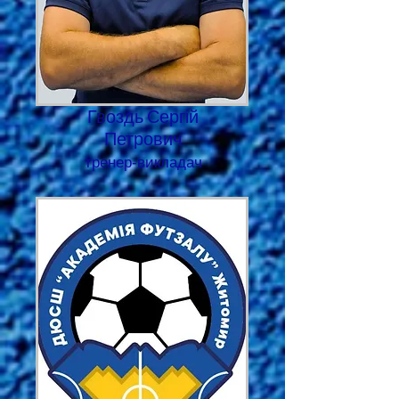
Гвоздь Сергій
Петрович
тренер-викладач