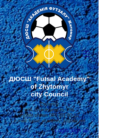
ДЮСШ
"Futsal Academy"
of Zhytomyr
city Council
Zhytomyr
in
St. Ostroh princes, 79a
mobile phone:
067-201-80-12
e-mail:
futsal_academy_zt@ukr.net
Login/Sign up