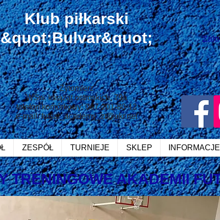
Klub piłkarski
&quot;Bulvar&quot;
Zalo
Żytomierz
W
Św. książąt ostroskich, 79a
telefon komórkowy: 067-201-80-12
e-mail:
futsal_academy_zt@ukr.net
Ł
ZESPÓŁ
TURNIEJE
SKLEP
INFORMACJE
Y TRENINGOWE AKADEMII FU