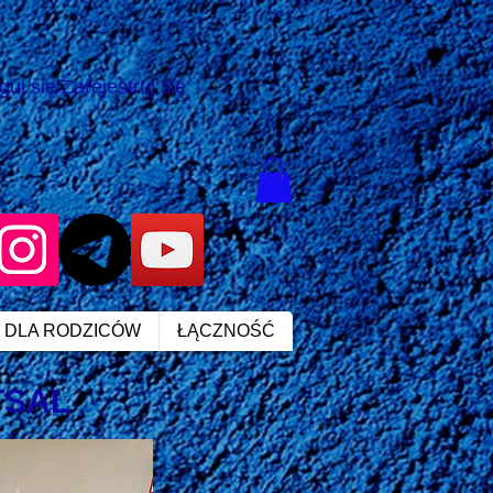
guj się/Zarejestruj się
 DLA RODZICÓW
ŁĄCZNOŚĆ
TSAL