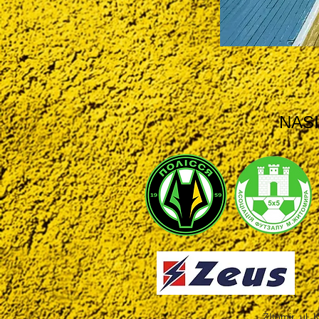
NAS
Ż
Itomir, ul.