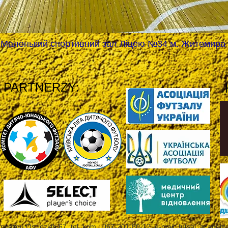
Маленький спортивний зал Ліцею №34 м. Житомира
I PARTNERZY:
 Knyazou Ostrozkih 67, tel. kom.: 067-201-80-12, e-mail:
futsal_academ