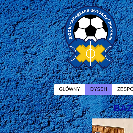
GŁÓWNY
DYSSH
ZESPÓ
BAZ