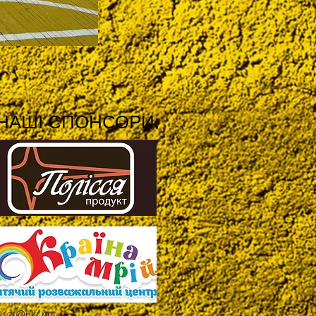
НАШІ СПОНСОРИ:
y_zt@ukr.net