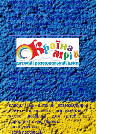
алкогольних напоїв; можливість
замовити піцу; широкий асортимент
продуктів. Ми постійно розігруємо
призи серед свої клієнтів. Слідкуємо
за якістю продукції та дотримуємось
традиційних рецептур.
Найбільший дитячий розважальний
центр у Житомирі - 3000 м2 розваг
для дітей. Дитячі дні народження.
Сімейний ресторан. Ніндзя парк.
Арена Лазертаг та Х-BOX. 15 зон
атракціонів. Інтерактив. Майстер
класи. Наш дитячий розважальний
центр забезпечить різноманітне і
якісне дозвілля для дітей та
дорослих! У нас також є:
- послуги няні,
- зона професій,