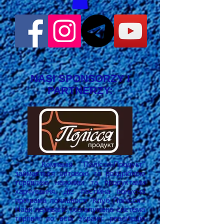
NASI SPONSORZY I
PARTNERZY:
Компанія "Полісся-Продукт"
займається оптовою та роздрібною
торгівлею напоями та продуктами
харчування. Діє постійна бонусна
програма лояльності "Клуб Полісся".
Наші переваги: розгалужена система
торгівлі по всій Україні; реалізація