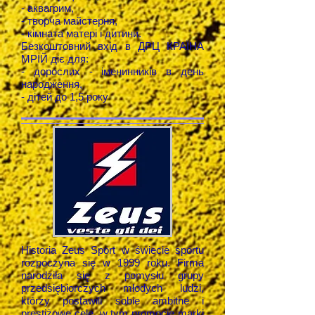
- аквагрим,
- творча майстерня,
- кімната матері і дитини.
Безкоштовний вхід в ДРЦ КРАЇНА
МРІЙ діє для:
- дорослих - іменинників в день
народження,
- дітей до 1,5 року
Historia Zeus Sport w świecie sportu
rozpoczyna się w 1999 roku. Firma
narodziła się z pomysłu grupy
przedsiębiorczych młodych ludzi,
którzy postawili sobie ambitne i
prestiżowe cele, w tym promocję marki