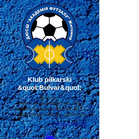
Klub piłkarski
&quot;Bulvar&quot;
Żytomierz
W
Św. książąt ostroskich, 79a
telefon komórkowy:
067-201-80-12
e-mail:
futsal_academy_zt@ukr.net
Zaloguj się/Zarejestruj się