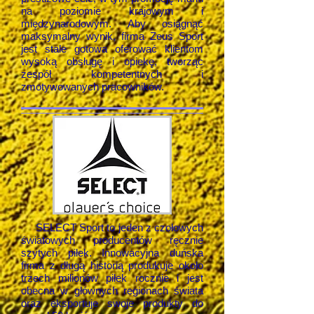
na poziomie krajowym i
międzynarodowym. Aby osiągnąć
maksymalny wynik, firma Zeus Sport
jest stale gotowa oferować klientom
wysoką obsługę i opiekę, tworząc
zespół kompetentnych i
zmotywowanych pracowników.
SELECT Sport to jeden z czołowych
światowych producentów ręcznie
szytych piłek. Innowacyjna duńska
firma z długą historią produkuje około
trzech milionów piłek rocznie i jest
obecna w głównych regionach świata
oraz eksportuje swoje produkty do