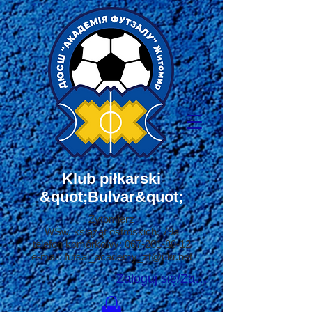
Klub piłkarski
&quot;Bulvar&quot;
Żytomierz
W
Św. książąt ostroskich, 79a
telefon komórkowy:
067-201-80-12
e-mail:
futsal_academy_zt@ukr.net
Zaloguj się/Zarejestruj się