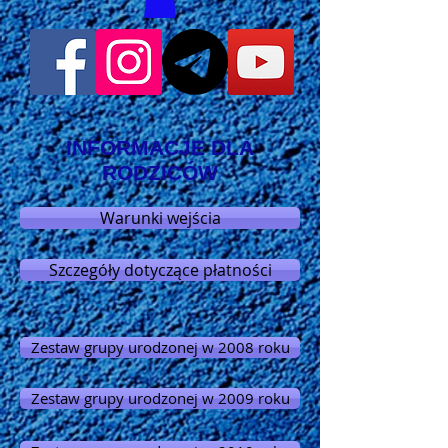
INFORMACJE DLA
RODZICÓW
Warunki wejścia
Szczegóły dotyczące płatności
Zestaw grupy urodzonej w 2008 roku
Zestaw grupy urodzonej w 2009 roku