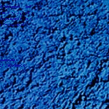
манд взяли участь у 
н учасник грав з 
ним азартом!
исникам і 
ися улюбленою 