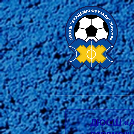
ДЮСШ «Ак
переможц