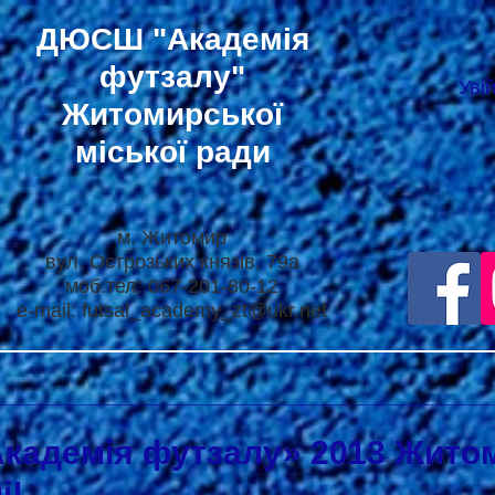
ДЮСШ
"Академія
футзалу"
Уві
Житомирської
міської ради
м. Житомир
вул. Острозьких князів, 79а
моб.тел: 067-201-80-12
e-mail:
futsal_academy_zt@ukr.net
адемія футзалу» 2013 Жито
і!