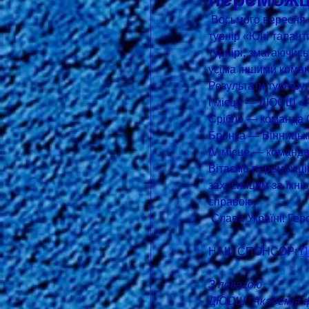
 Восьмого вересня на стадіоні СК Бердичів у селі Романівка відбувся Сороковий Всеукраїнський 
турнір «Юні таланти
турнірі, змагаючис
усіма іншими кома
Результати турніру:
І місце — ДЮСШ «
Срібло — команда С
Бронза — Вінницьк
IV місце — команд
Вітаємо переможців
захисницям за їхн
справою.
 Слава Україні! Ге
НАШ СПОНСОР: 
П
З повагою
ДЮСШ "Академія фу