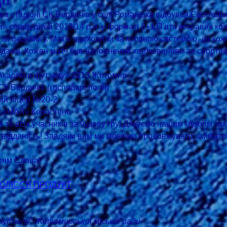
» серед дітей 2013/14 р.н. у форматі 8+1.П'ять яскравих ко
ь за перемогу. Матчі проходили за коловою системою, де коже
ндами. Кожен матч був наповнений хвилюванням та спортив
Академія футзалу» 2013 Житомир
К Бердичів (господарі поля)
ий ліцей №20-2
а «МАЛ» Коростень
 та всіх учасників за чудову гру! Дякуємо нашим мужнім зах
ю відданість! Завдяки вам ми можемо продовжувати займат
роям Слава!
ОЛІССЯ ПРОДУКТ
тзалу" Житомирської міської ради 