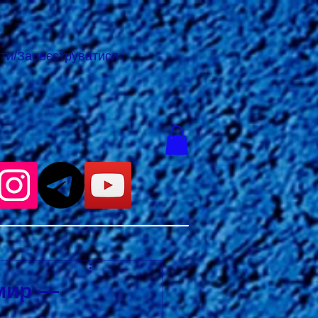
йти/Зареєструватися
мир —