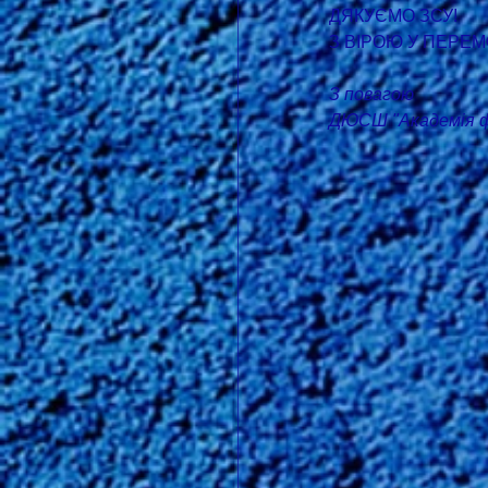
ДЯКУЄМО ЗСУ!
З ВІРОЮ У ПЕРЕМ
З повагою
ДЮСШ "Академія фу