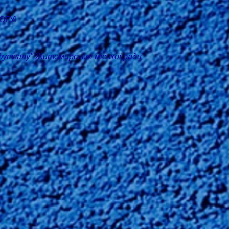
ОГУ!
тзалу" Житомирської міської ради 