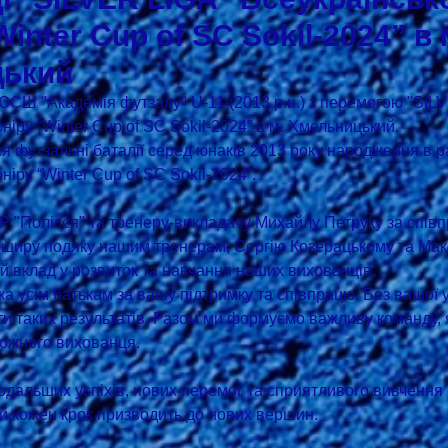
Winter Cup of SC Sokil-2024” в 
ький
СШ "Академія футзалу" U-11 (2013 р.н.) з перемогою "SILV
ніру “Winter Cup of SC Sokil-2024” в м. Хмельницький.
ся футзальні баталії серед юнаків 2013 року народження в р
ніру “Winter Cup of SC Sokil-2024”.
Полісся" та тренеру-викладачу Михайлу Петруку за співп
ий вклад у розвиток та навчання наших вихованців.
а усім батькам за вашу підтримку та співпрацю. Без вашої у
ти таких результатів. Разом ми формуємо важливу команду, 
 кожного вихованця.
дальших успіхів, нових перемог та сприятливого вивчення 
й кожен крок призводить до нових вершин.