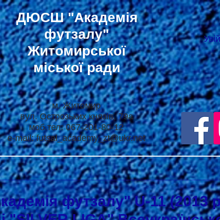
ДЮСШ
"Академія
футзалу"
Уві
Житомирської
міської ради
м. Житомир
вул. Острозьких князів, 79а
моб.тел: 067-201-80-12
e-mail:
futsal_academy_zt@ukr.net
демія футзалу" U-11 (2013 р.
і "SILVER LIGA" Всеукраїнськ