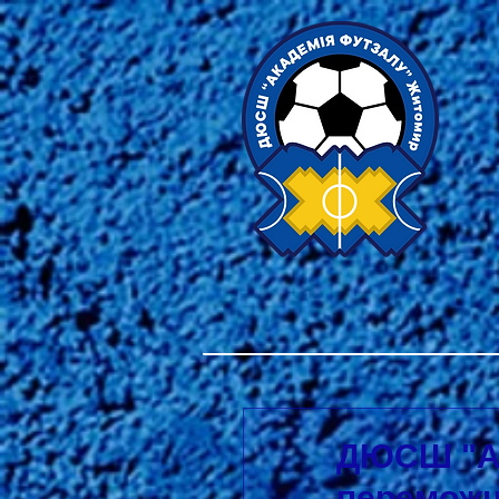
ДЮСШ "Ака
переможц