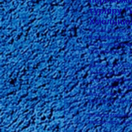
турніру “
Хмельниц
Вітаємо команду ДЮ
Всеукраїнського тур
5-6 лютого відбули
Всеукраїнського тур
Дякуємо СДЮСШОР "
 Хочемо висловити щиру подяку нашим тренерам, Сергію Козерацькому та Максиму Фудзіцькому, 
за їхній професійн
Також, велика подяк
було б важко досяг
розвитку та успіху
Бажаємо команді по
майстерності. Неха