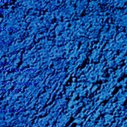
м.
ER LIGA" 
амках 
рацю.
часті та розуміння 
яка сприяє 
футзальної 