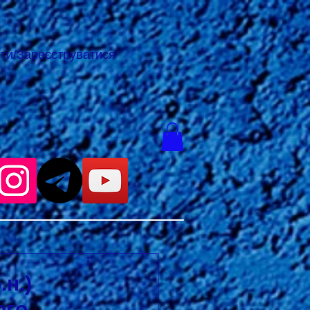
йти/Зареєструватися
н.)
ого