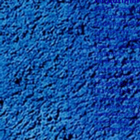
ДЮСШ "Академія фут
стали срібним пр
ДО ДНЯ НЕЗАЛЕЖН
Цей турнір був під
України. Перші змаг
Щиро вітаємо коман
ПАЛЯНИЦЯ".
Нагадаємо, що минул
Отож коротко про т
відбувся спільний 
СПЕЦБУД Всеукраї
НЕЗАЛЕЖНОСТІ УКР
В турнірі прийняло 
На стадії групового
переможцю та госпо
кожній команді. В 
підтвердив рівень о