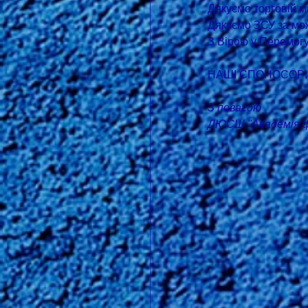
Дякуємо торговій 
Дякуємо ЗСУ за можл
З Вірою у Перемогу
НАШІ СПОНОСОРИ
З повагою
ДЮСШ "Академія ф