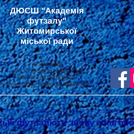
ДЮСШ
"Академія
футзалу"
Уві
Житомирської
міської ради
м. Житомир
вул. Острозьких князів, 79а
моб.тел: 067-201-80-12
e-mail:
futsal_academy_zt@ukr.net
кі футзалісти знову з нагор
и