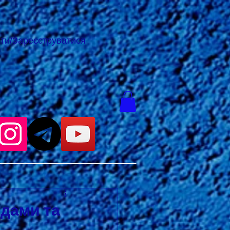
йти/Зареєструватися
одами та