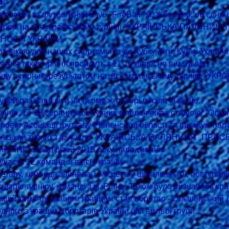
залу" та футбольний клуб "FireBall" м. Житомир, обʼєдна
изером на всеукраїнському турнірі "УКРАЇНСЬКА ПАЛЯНИ
ОСТІ УКРАЇНИ.
готовкою для наших спортсменів до Кубку Ліги, Кубку України
ання такого рівня пройдуть з 11-13 вересня в м. Львів.
ду з гарним результатом на  всеукраїнському турнірі "УКР
ий раз наші діти на цьому ж турнірі посіли ІІІ місце.
урнір. 17-18 серпня на штучних майданчиках стадіону "Олімп
проект Асоціації футзалу Рівненської області та преміум па
нський турнір з футзалу "УКРАЇНСЬКА ПАЛЯНИЦЯ" ПРИ
АЇНИ серед дітей 2015 року народження.
участь 12 команд зі всієї України.
 етапу, команда зайняла 1 місце, а у фінальній грі, поступи
дарю турніру, команді з м. Рівне. Також було визначено кра
нашій команді кращим гравцем став воротар - Ольшевський 
дного з кращих воротарів України цієї вікової групи.