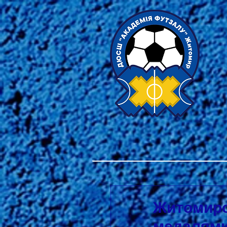
Житомирсь
медалям