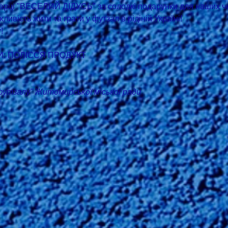
марці "ВЕСЕЛИЙ ДІДУСЬ" за солодкі подарунки для наших че
ивість жити та грати у футзал в рідіній Україні!
!
: ПОЛІССЯ ПРОДУКТ
утзалу" Житомирської міської ради