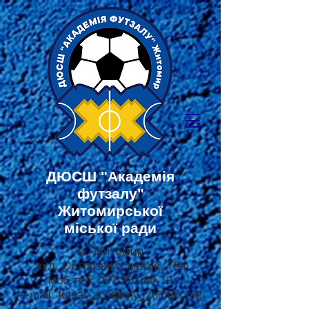
ДЮСШ
"Академія
футзалу"
Житомирської
міської ради
м. Житомир
вул. Острозьких князів, 79а
моб.тел:
067-201-80-12
e-mail:
futsal_academy_zt@ukr.net