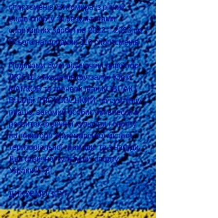
спортсменів Житомира із різних 
видів спорту за результатами 
спортивних здобутків 2022 – 2023 рр
Всього нагородили 110 спортсменів
Подяками були відзначені директор 
ДЮСШ «Академія футзалу» Юрій 
МАРКОВ та тренери Іван КОВПАК і 
Віталій ЛЯСКОВСЬКИЙ  за сумлінну 
працю, вагомий особистий внесок в 
розвиток фізичної культури і спорту 
на території Житомирської міської 
територіальної громади  та з нагоди 
Дня фізичної культури і спорту 
України🇺🇦
ДЯКУЄМО ЗСУ!