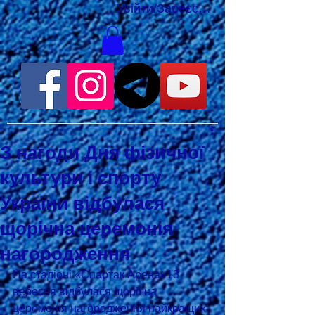
Увійти/Зареєструватися
З нагоди Дня фізичної
культури і спорту
України відбулася
щорічна церемонія
нагородження
На стадіоні «Спартак Арена»13 
вересня відбулася щорічна 
церемонія нагородження найкращих 