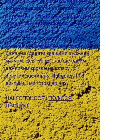
дітей 2013 р.н. Наші юні спортсмени 
продемонстрували жагу до боротьби, 
витримку та справжню командну гру. 
Кожна гра – це новий урок, кожен гол 
– це доказ нашого прагнення до 
успіху. Хлопці проявили силу духу, 
вміння підтримувати одне одного та 
бажання ставати кращими з кожним 
матчем. Цей турнір став ще одним 
важливим кроком на шляху до 
великих досягнень. Попереду нові 
виклики, і ми готові до них.
НАШ СПОНСОР : 
ПОЛІССЯ 
ПРОДУКТ