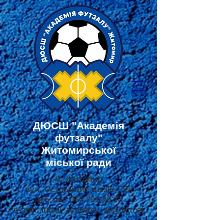
ДЮСШ
"Академія
футзалу"
Житомирської
міської ради
м. Житомир
вул. Острозьких князів, 79а
моб.тел:
067-201-80-12
e-mail:
futsal_academy_zt@ukr.net