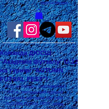
Увійти/Зареєструватися
Команда ДЮСШ
"Академія футзалу" U-12
на турнірі "AUTUMN
FUTSAL FEST"!
22-23 листопада у спорткомплексі 
ГУНП м. Хмельницький відбувся 
Всеукраїнський турнір з футзалу 
"AUTUMN FUTSAL FEST" серед 