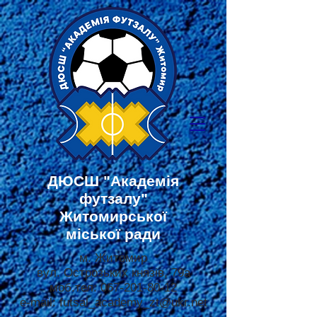
ДЮСШ
"Академія
футзалу"
Житомирської
міської ради
м. Житомир
вул. Острозьких князів, 79а
моб.тел:
067-201-80-12
e-mail:
futsal_academy_zt@ukr.net