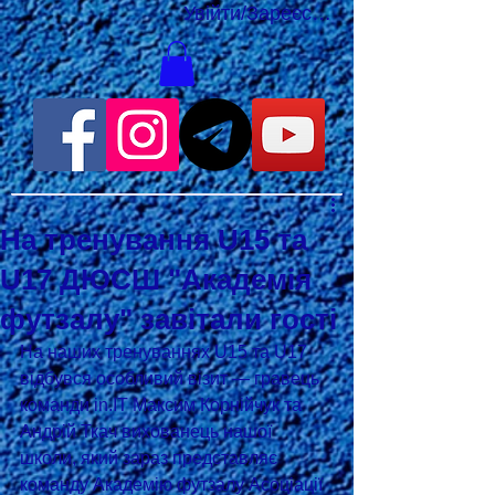
Увійти/Зареєструватися
На тренування U15 та
U17 ДЮСШ "Академія
футзалу" завітали гості
На наших тренуваннях U15 та U17 
відбувся особливий візит — гравець 
команди іn.ІТ Максим Корнійчук та 
Андрій Ткач вихованець нашої 
школи, який зараз представляє 
команду Академію футзалу Асоціації 