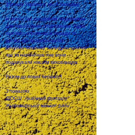
футзалу України у  місті Ужгород!
Їх візит став справжнім подарунком 
для наших юних спортсменів. Адже 
важливо отримувати поради та 
досвід від професіоналів! 
Дякуємо Максиму та Андрію за їхній 
час та натхнення, яке вони 
подарували нашим вихованцям.
Разом до нових перемог!
З повагою
ДЮСШ "Академія футзалу" 
Житомирської міської  ради 