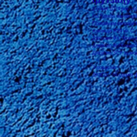
1 січня 2024 року 
На турнірі панувал
Приємним сюрпризом
команди ЖВІ ім. С.
Дякуємо ФК "Форца"
Дякуємо Житомирськ
Дякуємо ЗСУ за мож
З повагою
ДЮСШ "Академія фу