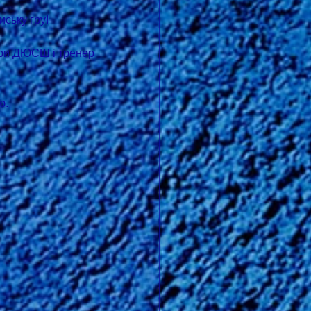
ську гру!
ери ДЮСШ і тренер 
ю.