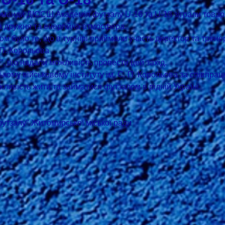
команди ДЮСШ Академія футзалу U-16 та U-18 зіграли товари
а дружня та енергійна атмосфера.
 було те, що в турнірі приймали участь директор та трен
 П. Корольова
, що надали можливість провести цей захід.
ому військовому інституту ім. С. П. Корольова за співпрац
ливість жити та займатися футзалом в рідній Україні.
тзалу" Житомирської міської ради 