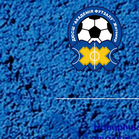
Новорічн
футзалу" 