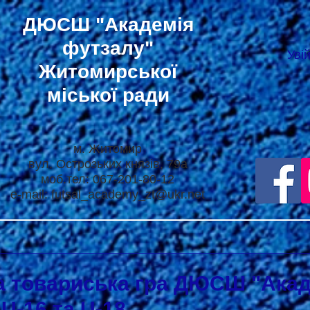
ДЮСШ
"Академія
футзалу"
Уві
Житомирської
міської ради
м. Житомир
вул. Острозьких князів, 79а
моб.тел: 067-201-80-12
e-mail:
futsal_academy_zt@ukr.net
а товариська гра ДЮСШ "Акад
U-16 та U-18