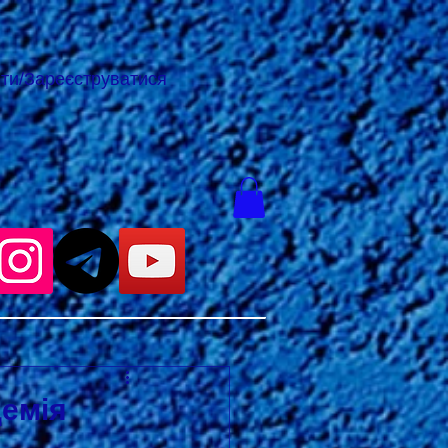
йти/Зареєструватися
емія