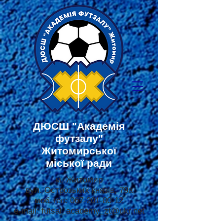
ДЮСШ
"Академія
футзалу"
Житомирської
міської ради
м. Житомир
вул. Острозьких князів, 79а
моб.тел:
067-201-80-12
e-mail:
futsal_academy_zt@ukr.net