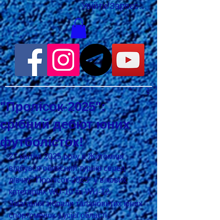
Увійти/Зареєструватися
"Пролісок-2025":
срібний дебют юних
футболісток!
27 квітня 2025 року в Житомирі 
відбувся обласний турнір серед 
дівчат "Пролісок-2025" у вікових 
категоріях WU-10 та WU-12. 
Змагання зібрали талановитих юних 
спортсменок з усієї області, 