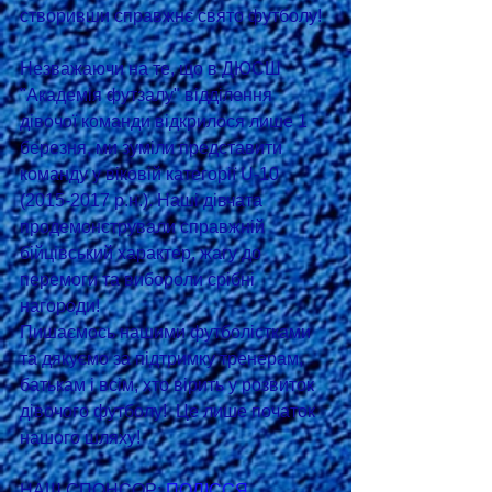
створивши справжнє свято футболу!
Незважаючи на те, що в ДЮСШ 
"Академія футзалу" відділення 
дівочої команди відкрилося лише 1 
березня, ми зуміли представити 
команду у віковій категорії U-10 
(2015-2017 р.н.). Наші дівчата 
продемонстрували справжній 
бійцівський характер, жагу до 
перемоги та вибороли срібні 
нагороди! 
Пишаємось нашими футболістками 
та дякуємо за підтримку тренерам, 
батькам і всім, хто вірить у розвиток 
дівочого футболу!  Це лише початок 
нашого шляху!
НАШ СПОНСОР: 
ПОЛІССЯ 